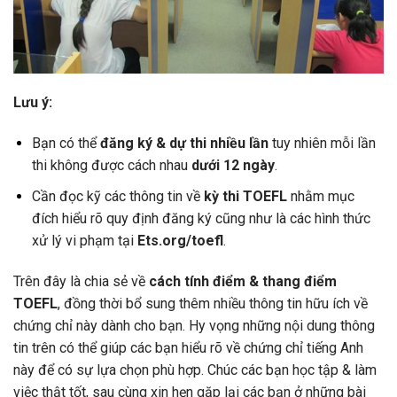
Lưu ý:
Bạn có thể
đăng ký & dự thi nhiều lần
tuy nhiên mỗi lần
thi không được cách nhau
dưới 12 ngày
.
Cần đọc kỹ các thông tin về
kỳ thi TOEFL
nhằm mục
đích hiểu rõ quy định đăng ký cũng như là các hình thức
xử lý vi phạm tại
Ets.org/toefl
.
Trên đây là chia sẻ về
cách tính điểm & thang điểm
TOEFL
, đồng thời bổ sung thêm nhiều thông tin hữu ích về
chứng chỉ này dành cho bạn. Hy vọng những nội dung thông
tin trên có thể giúp các bạn hiểu rõ về chứng chỉ tiếng Anh
này để có sự lựa chọn phù hợp. Chúc các bạn học tập & làm
việc thật tốt, sau cùng xin hẹn gặp lại các bạn ở những bài