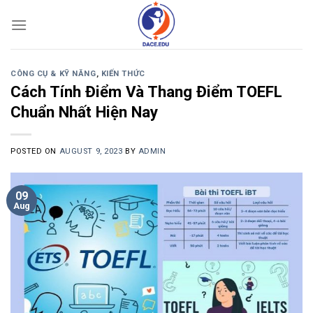
Skip
to
content
CÔNG CỤ & KỸ NĂNG
,
KIẾN THỨC
Cách Tính Điểm Và Thang Điểm TOEFL
Chuẩn Nhất Hiện Nay
POSTED ON
AUGUST 9, 2023
BY
ADMIN
09
Aug