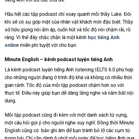
Hầu hết các tập podcast chỉ xoay quanh mỗi thầy Luke. Đôi
khi sẽ có sự góp mặt của nhân vật khách mời đặc biệt. Thầy
sở hữu giọng nói ấm áp, cuốn hút và tốc độ nói chậm rãi, rõ
ràng. Vì thế đây chắc chắn là một kênh
học tiếng Anh
online
miễn phí tuyệt vời cho bạn.
Minute English –
kênh podcast luyện tiếng Anh
Là kênh podcast luyện tiếng Anh listening IELTS 6.0 phù hợp
cho những người đang ở trình độ khá và không có nhiều thời
gian rảnh. Tốc độ của mỗi tập podcast chậm hơn so với
thực tế. Điều này giúp bạn dễ dàng lắng nghe và nắm bắt nội
dung.
Mỗi tập podcast cũng đi kèm với một danh sách từ vựng,
một câu hỏi gợi ý cho người nghe suy nghĩ. Đồng thời Minute
English cũng có bản ghi âm để bạn tránh bỏ lỡ các cụm từ
trong bài. Chỉ cần dành 6 phút mỗi ngày để học tiếng Anh qua