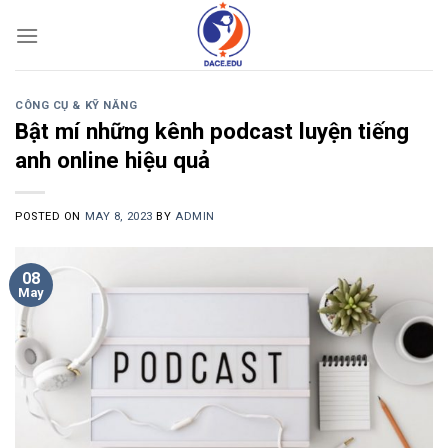
Skip
to
content
CÔNG CỤ & KỸ NĂNG
Bật mí những kênh podcast luyện tiếng
anh online hiệu quả
POSTED ON
MAY 8, 2023
BY
ADMIN
08
May