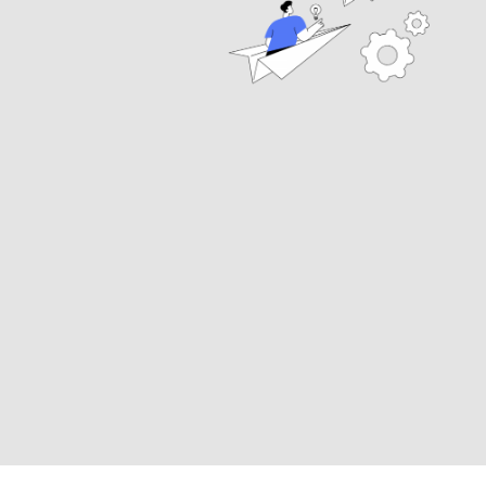
Điểm khác biệt của DACE
DACE là cổng thông tin hướng đến phát triển kỹ năng
tư duy, sáng tạo và học tập hiệu quả.
Chúng tôi chia sẻ các kiến thức nền tảng, công cụ học tập
hữu ích và góc nhìn thực tiễn nhằm hỗ trợ người học,
người đi làm và người yêu thích giáo dục phát triển toàn
diện với
mong muốn đồng hành cùng bạn trên hành trình
“học cách học”
trong kỷ nguyên số.