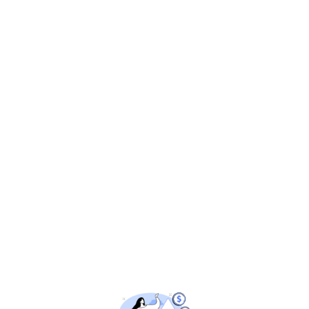
Tổng Hợp Các Thuật Ngữ SEO Cơ Bản Bạn Nhất Định Phải Biết
Trong thế giới marketing kỹ thuật số, việc hiểu rõ....