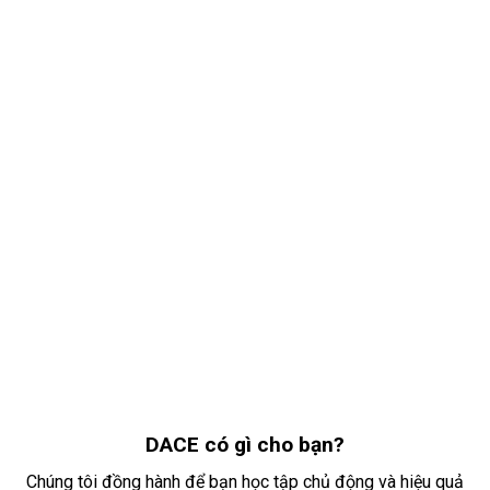
Khơi mở tri thức, nuôi dưỡng tư duy
DACE.edu.vn ra đời như một cổng thông tin mở, giúp người
học rèn luyện tư duy hiện đại, nâng cao khả năng sáng tạo,
và ứng dụng các phương pháp học tập, tư duy tiên tiến vào
thực tiễn.
DACE có gì cho bạn?
Chúng tôi đồng hành để bạn học tập chủ động và hiệu quả