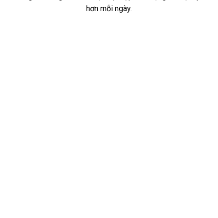
hơn mỗi ngày.
Kiến thức ứng dụng
ư duy phản biện đến sáng tạo – kiến thức thực tế,
dễ hiểu, dễ áp dụng.
Công cụ hữu ích
Gợi ý ứng dụng học tập, kỹ năng mềm, phương pháp
học cá nhân hóa.