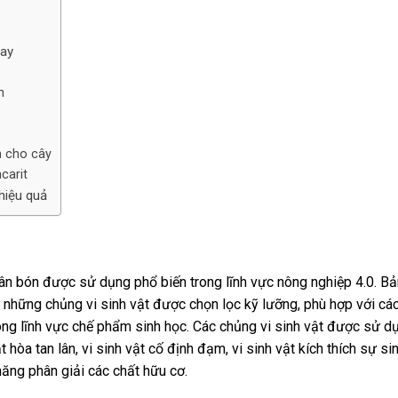
nay
n
h cho cây
carit
hiệu quả
hân bón được sử dụng phổ biến trong lĩnh vực nông nghiệp 4.0. Bả
 những chủng vi sinh vật được chọn lọc kỹ lưỡng, phù hợp với cá
ong lĩnh vực chế phẩm sinh học. Các chủng vi sinh vật được sử d
 hòa tan lân, vi sinh vật cố định đạm, vi sinh vật kích thích sự si
năng phân giải các chất hữu cơ.