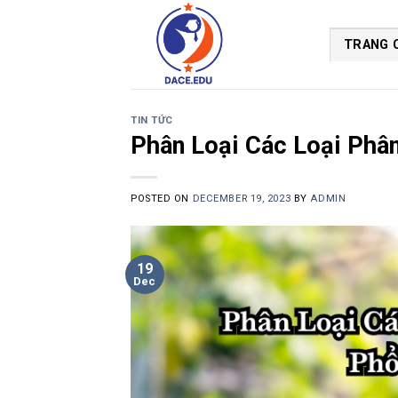
Skip
to
TRANG 
content
TIN TỨC
Phân Loại Các Loại Phân
POSTED ON
DECEMBER 19, 2023
BY
ADMIN
19
Dec