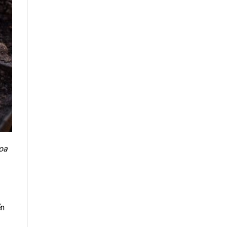
oa
ến