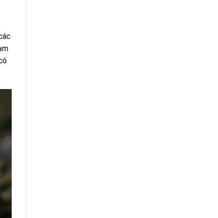
các
đạm
 có