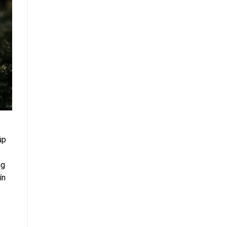
úp
ng
ín