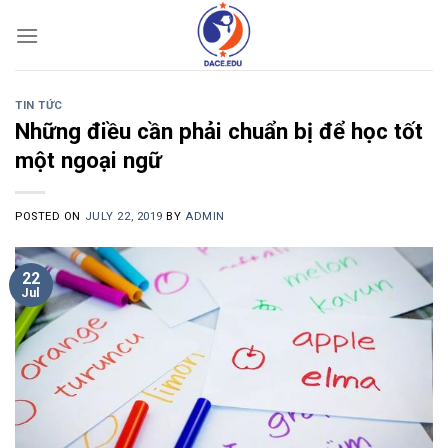
Skip
to
content
TIN TỨC
Những điều cần phải chuẩn bị để học tốt
một ngoại ngữ
POSTED ON
JULY 22, 2019
BY
ADMIN
22
Jul