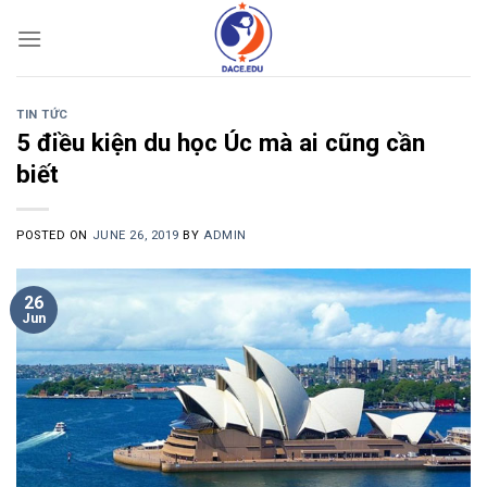
Skip
to
content
TIN TỨC
5 điều kiện du học Úc mà ai cũng cần
biết
POSTED ON
JUNE 26, 2019
BY
ADMIN
26
Jun