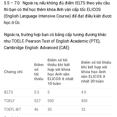
5.5 – 7.0. Ngoài ra, nếu không đủ điểm IELTS theo yêu cầu
thì bạn có thể học thêm khóa Anh văn cấp tốc ELICOS
(English Language Intensive Course) để đạt điều kiện được
học ở Úc.
Ngoài ra, trường hợp bạn có bằng cấp tương đương khác
như TOELF, Pearson Test of English Academic (PTE),
Cambridge English: Advanced (CAE).
Điểm số tối
Điểm số tối thiểu
Điêm
thiểu khi kết
khi kết hợp với
số
hợp với khóa
Chứng chỉ
khóa học Anh
tối
học Anh văn
văn ELICOS ít
thiểu
ELICOS ít nhất
nhất 20 tuần
10 tuần
IELTS
5.5
5
4.5
TOELF
527
500
450
TOEFL iBT
46
35
32