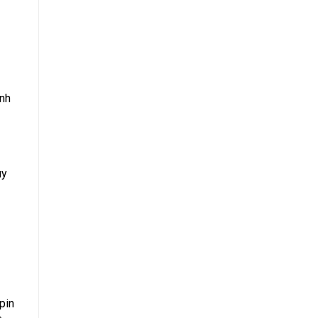
ạnh
uy
pin