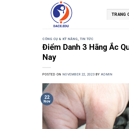
Skip
to
TRANG 
content
CÔNG CỤ & KỸ NĂNG
,
TIN TỨC
Điểm Danh 3 Hãng Ắc Qu
Nay
POSTED ON
NOVEMBER 22, 2023
BY
ADMIN
22
Nov