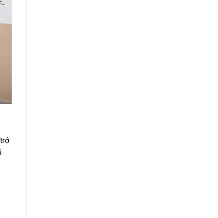
trở
i