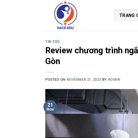
Skip
to
TRANG 
content
TIN TỨC
Review chương trình ngắ
Gòn
POSTED ON
NOVEMBER 21, 2023
BY
ADMIN
21
Nov