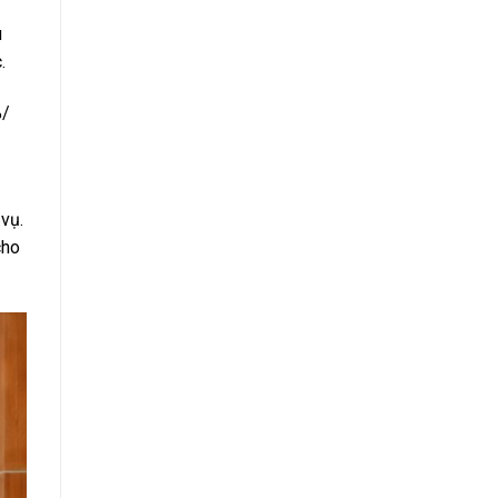
u
.
%/
 vụ.
cho