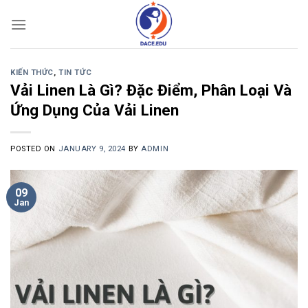
Skip
to
content
KIẾN THỨC
,
TIN TỨC
Vải Linen Là Gì? Đặc Điểm, Phân Loại Và
Ứng Dụng Của Vải Linen
POSTED ON
JANUARY 9, 2024
BY
ADMIN
09
Jan