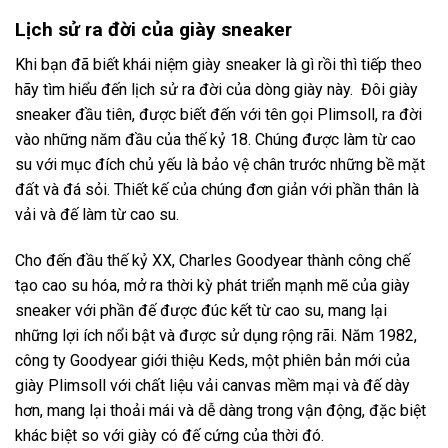
Lịch sử ra đời của giày sneaker
Khi bạn đã biết khái niệm giày sneaker là gì rồi thì tiếp theo
hãy tìm hiểu đến lịch sử ra đời của dòng giày này. Đôi giày
sneaker đầu tiên, được biết đến với tên gọi Plimsoll, ra đời
vào những năm đầu của thế kỷ 18. Chúng được làm từ cao
su với mục đích chủ yếu là bảo vệ chân trước những bề mặt
đất và đá sỏi. Thiết kế của chúng đơn giản với phần thân là
vải và đế làm từ cao su.
Cho đến đầu thế kỷ XX, Charles Goodyear thành công chế
tạo cao su hóa, mở ra thời kỳ phát triển mạnh mẽ của giày
sneaker với phần đế được đúc kết từ cao su, mang lại
những lợi ích nổi bật và được sử dụng rộng rãi. Năm 1982,
công ty Goodyear giới thiệu Keds, một phiên bản mới của
giày Plimsoll với chất liệu vải canvas mềm mại và đế dày
hơn, mang lại thoải mái và dễ dàng trong vận động, đặc biệt
khác biệt so với giày có đế cứng của thời đó.