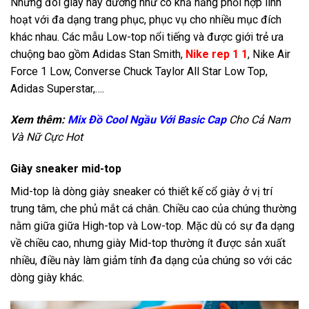
Những đôi giày này dường như có khả năng phối hợp linh
hoạt với đa dạng trang phục, phục vụ cho nhiều mục đích
khác nhau. Các mẫu Low-top nổi tiếng và được giới trẻ ưa
chuộng bao gồm Adidas Stan Smith,
Nike rep 1 1
,
Nike Air
Force 1 Low, Converse Chuck Taylor All Star Low Top,
Adidas Superstar,….
Xem thêm:
Mix Đồ Cool Ngầu Với Basic Cap
Cho Cả Nam
Và Nữ Cực Hot
Giày sneaker mid-top
Mid-top là dòng giày sneaker có thiết kế cổ giày ở vị trí
trung tâm, che phủ mắt cá chân. Chiều cao của chúng thường
nằm giữa giữa High-top và Low-top. Mặc dù có sự đa dạng
về chiều cao, nhưng giày Mid-top thường ít được sản xuất
nhiều, điều này làm giảm tính đa dạng của chúng so với các
dòng giày khác.