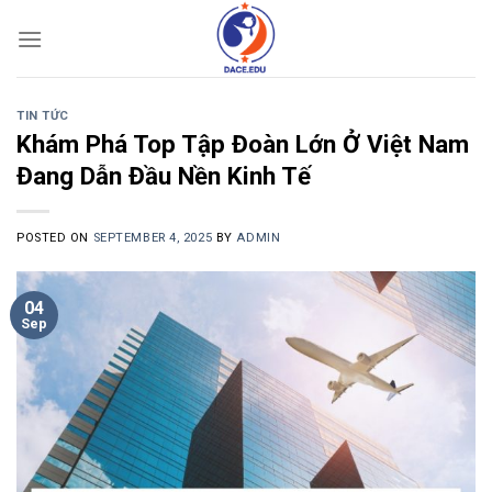
Skip
to
content
TIN TỨC
Khám Phá Top Tập Đoàn Lớn Ở Việt Nam
Đang Dẫn Đầu Nền Kinh Tế
POSTED ON
SEPTEMBER 4, 2025
BY
ADMIN
04
Sep