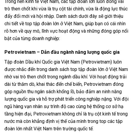
Trong nền kinh tế Việt Nam, các tập đoàn lớn luôn đóng vai
trò then chốt khi vừa là trụ cột tài chính, vừa là động lực thúc
đẩy đổi mới và hội nhập. Danh sách dưới đây sẽ giới thiệu
chi tiết về top tập đoàn lớn ở Việt Nam, giúp bạn có cái nhìn
rõ hơn về quy mô, lĩnh vực hoạt động và những đóng góp nổi
bật của từng doanh nghiệp:
Petrovietnam – Dẫn đầu ngành năng lượng quốc gia
Tập đoàn Dầu khí Quốc gia Việt Nam (Petrovietnam) luôn
được nhắc đến trong danh sách top tập đoàn lớn ở Việt Nam
nhờ vai trò then chốt trong ngành dầu khí. Với hoạt động trải
dài từ thăm dò, khai thác đến chế biến, Petrovietnam đóng
góp nguồn thu ngân sách khổng lồ, bảo đảm an ninh năng
lượng quốc gia và hỗ trợ phát triển công nghiệp nặng. Với đội
ngũ hàng vạn nhân sự trình độ cao cùng hệ thống cơ sở hạ
tầng hiện đại, Petrovietnam không chỉ là trụ cột kinh tế trong
nước mà còn khẳng định vị thế của mình trong top các tập
đoàn lớn nhất Việt Nam trên trường quốc tế.