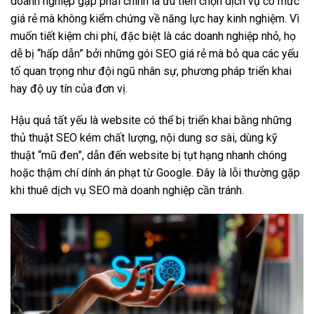
doanh nghiệp gặp phải chính là ưu tiên chọn dịch vụ có mức
giá rẻ mà không kiểm chứng về năng lực hay kinh nghiệm. Vì
muốn tiết kiệm chi phí, đặc biệt là các doanh nghiệp nhỏ, họ
dễ bị “hấp dẫn” bởi những gói SEO giá rẻ mà bỏ qua các yếu
tố quan trọng như đội ngũ nhân sự, phương pháp triển khai
hay độ uy tín của đơn vị.
Hậu quả tất yếu là website có thể bị triển khai bằng những
thủ thuật SEO kém chất lượng, nội dung sơ sài, dùng kỹ
thuật “mũ đen”, dẫn đến website bị tụt hạng nhanh chóng
hoặc thậm chí dính án phạt từ Google. Đây là lỗi thường gặp
khi thuê dịch vụ SEO mà doanh nghiệp cần tránh.