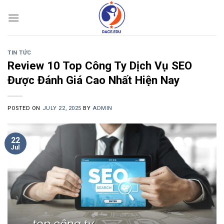
Skip
to
content
TIN TỨC
Review 10 Top Công Ty Dịch Vụ SEO
Được Đánh Giá Cao Nhất Hiện Nay
POSTED ON
JULY 22, 2025
BY
ADMIN
22
Jul