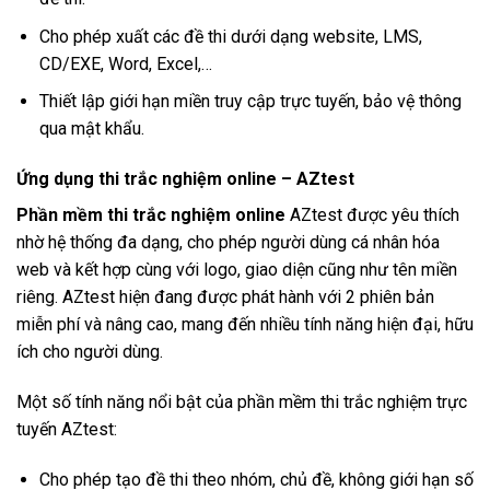
Cho phép xuất các đề thi dưới dạng website, LMS,
CD/EXE, Word, Excel,…
Thiết lập giới hạn miền truy cập trực tuyến, bảo vệ thông
qua mật khẩu.
Ứng dụng thi trắc nghiệm online – AZtest
Phần mềm thi trắc nghiệm online
AZtest được yêu thích
nhờ hệ thống đa dạng, cho phép người dùng cá nhân hóa
web và kết hợp cùng với logo, giao diện cũng như tên miền
riêng. AZtest hiện đang được phát hành với 2 phiên bản
miễn phí và nâng cao, mang đến nhiều tính năng hiện đại, hữu
ích cho người dùng.
Một số tính năng nổi bật của phần mềm thi trắc nghiệm trực
tuyến AZtest:
Cho phép tạo đề thi theo nhóm, chủ đề, không giới hạn số