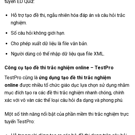
tuyến ED Quiz:
Hỗ trợ tạo đề thi, ngẫu nhiên hóa đáp án và câu hỏi trắc
nghiệm.
Số câu hỏi không giới hạn.
Cho phép xuất dữ liệu là file văn bản.
Người dùng có thể nhập dữ liệu qua file XML.
Công cụ tạo đề thi trắc nghiệm online – TestPro
TestPro cũng là
ứng dụng tạo đề thi trắc nghiệm
online
được nhiều tổ chức giáo dục lựa chọn sử dụng nhằm
mục đích tạo ra các đề thi trắc nghiệm nhanh chóng, chính
xác với vô vàn các thể loại câu hỏi đa dạng và phong phú.
Một số tính năng nổi bật của phần mềm thi trắc nghiệm trực
tuyến TestPro: