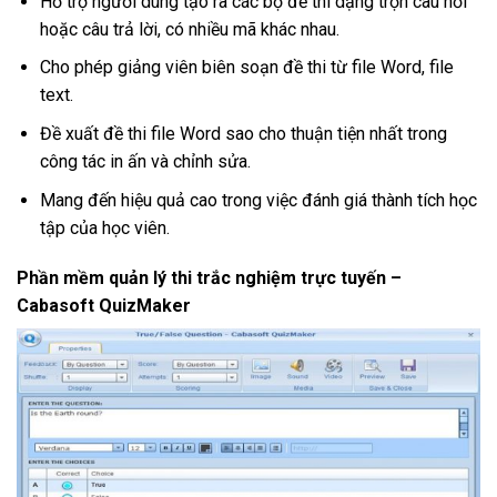
Hỗ trợ người dùng tạo ra các bộ đề thi dạng trộn câu hỏi
hoặc câu trả lời, có nhiều mã khác nhau.
Cho phép giảng viên biên soạn đề thi từ file Word, file
text.
Đề xuất đề thi file Word sao cho thuận tiện nhất trong
công tác in ấn và chỉnh sửa.
Mang đến hiệu quả cao trong việc đánh giá thành tích học
tập của học viên.
Phần mềm quản lý thi trắc nghiệm trực tuyến –
Cabasoft QuizMaker