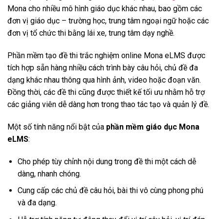
Mona cho nhiều mô hình giáo dục khác nhau, bao gồm các
đơn vị giáo dục – trường học, trung tâm ngoại ngữ hoặc các
đơn vị tổ chức thi bằng lái xe, trung tâm dạy nghề.
Phần mềm tạo đề thi trắc nghiệm online Mona eLMS được
tích hợp sẵn hàng nhiều cách trình bày câu hỏi, chủ đề đa
dạng khác nhau thông qua hình ảnh, video hoặc đoạn văn.
Đồng thời, các đề thi cũng được thiết kế tối ưu nhằm hỗ trợ
các giảng viên dễ dàng hơn trong thao tác tạo và quản lý đề.
Một số tính năng nổi bật của
phần mềm giáo dục Mona
eLMS
:
Cho phép tùy chỉnh nội dung trong đề thi một cách dễ
dàng, nhanh chóng.
Cung cấp các chủ đề câu hỏi, bài thi vô cùng phong phú
và đa dạng.