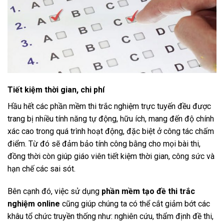
Tiết kiệm thời gian, chi phí
Hầu hết các phần mềm thi trắc nghiệm trực tuyến đều được
trang bị nhiều tính năng tự động, hữu ích, mang đến độ chính
xác cao trong quá trình hoạt động, đặc biệt ở công tác chấm
điểm. Từ đó sẽ đảm bảo tính công bằng cho mọi bài thi,
đồng thời còn giúp giáo viên tiết kiệm thời gian, công sức và
hạn chế các sai sót.
Bên cạnh đó, việc sử dụng
phần mềm tạo đề thi trắc
nghiệm online
cũng giúp chúng ta có thể cắt giảm bớt các
khâu tổ chức truyền thống như: nghiên cứu, thẩm định đề thi,