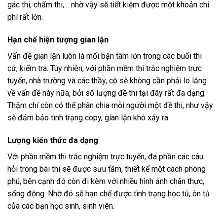
gác thi, chấm thi,… nhờ vậy sẽ tiết kiệm được một khoản chi
phí rất lớn.
Hạn chế hiện tượng gian lận
Vấn đề gian lận luôn là mối bận tâm lớn trong các buổi thi
cử, kiểm tra. Tuy nhiên, với phần mềm thi trắc nghiệm trực
tuyến, nhà trường và các thầy, cô sẽ không cần phải lo lắng
về vấn đề này nữa, bởi số lượng đề thi tại đây rất đa dạng.
Thậm chí còn có thể phân chia mỗi người một đề thi, như vậy
sẽ đảm bảo tình trạng copy, gian lận khó xảy ra.
Lượng kiến thức đa dạng
Với phần mềm thi trắc nghiệm trực tuyến, đa phần các câu
hỏi trong bài thi sẽ được sưu tầm, thiết kế một cách phong
phú, bên cạnh đó còn đi kèm với nhiều hình ảnh chân thực,
sống động. Nhờ đó sẽ hạn chế được tình trạng học tủ, ôn tủ
của các bạn học sinh, sinh viên.