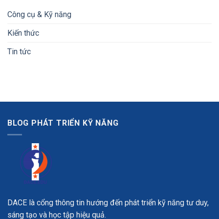
Công cụ & Kỹ năng
Kiến thức
Tin tức
BLOG PHÁT TRIỂN KỸ NĂNG
DACE là cổng thông tin hướng đến phát triển kỹ năng tư duy,
sáng tạo và học tập hiệu quả.