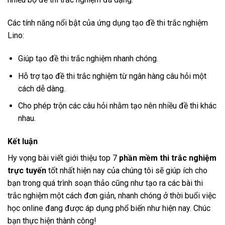
Các tính năng nổi bật của ứng dụng tạo đề thi trắc nghiệm
Lino:
Giúp tạo đề thi trắc nghiệm nhanh chóng.
Hỗ trợ tạo đề thi trắc nghiệm từ ngân hàng câu hỏi một
cách dễ dàng.
Cho phép trộn các câu hỏi nhằm tạo nên nhiều đề thi khác
nhau.
Kết luận
Hy vọng bài viết giới thiệu top 7
phần mềm thi trắc nghiệm
trực tuyến
tốt nhất hiện nay của chúng tôi sẽ giúp ích cho
bạn trong quá trình soạn thảo cũng như tạo ra các bài thi
trắc nghiệm một cách đơn giản, nhanh chóng ở thời buổi việc
học online đang được áp dụng phổ biến như hiện nay. Chúc
bạn thực hiện thành công!