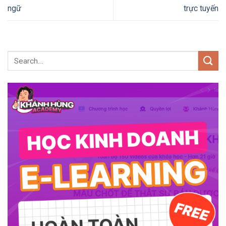
ngữ
trực tuyến