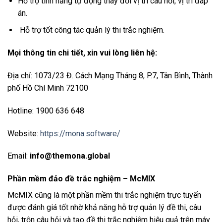
Hỗ trợ tính năng tự động thay đổi vị trí câu hỏi, vị trí đáp
án.
Hỗ trợ tốt công tác quản lý thi trắc nghiệm.
Mọi thông tin chi tiết, xin vui lòng liên hệ:
Địa chỉ: 1073/23 Đ. Cách Mạng Tháng 8, P.7, Tân Bình, Thành
phố Hồ Chí Minh 72100
Hotline: 1900 636 648
Website:
https://mona.software/
Email:
info@themona.global
Phần mềm đảo đề trắc nghiệm – McMIX
McMIX cũng là một phần mềm thi trắc nghiệm trực tuyến
được đánh giá tốt nhờ khả năng hỗ trợ quản lý đề thi, câu
hỏi, trộn câu hỏi và tạo đề thi trắc nghiệm hiệu quả trên máy