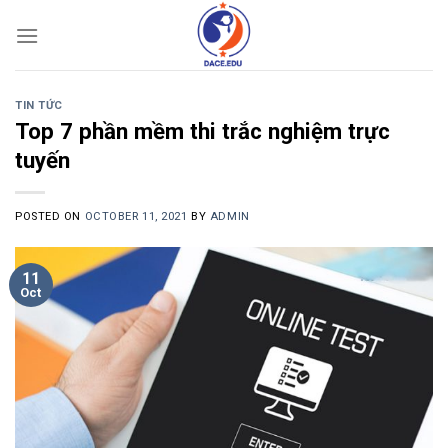
Skip
to
content
TIN TỨC
Top 7 phần mềm thi trắc nghiệm trực
tuyến
POSTED ON
OCTOBER 11, 2021
BY
ADMIN
11
Oct