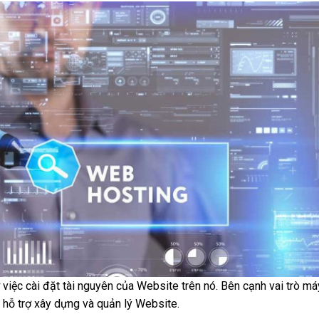
 việc cài đặt tài nguyên của Website trên nó. Bên cạnh vai trò má
 hỗ trợ xây dựng và quản lý Website.