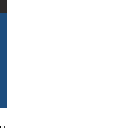
o
 có