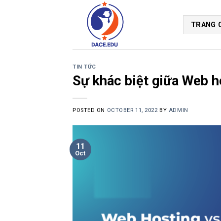
Skip
to
TRANG 
content
TIN TỨC
Sự khác biệt giữa Web h
POSTED ON
OCTOBER 11, 2022
BY
ADMIN
11
Oct