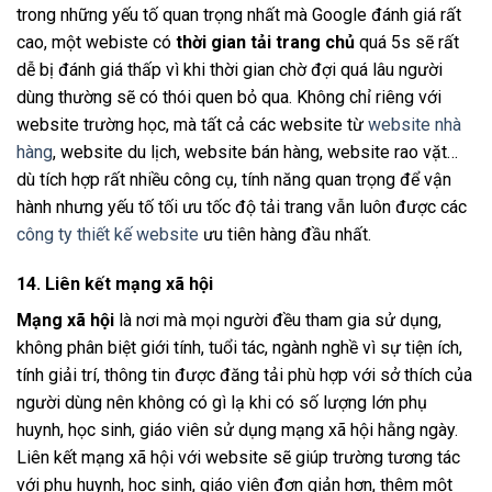
trong những yếu tố quan trọng nhất mà Google đánh giá rất
cao, một webiste có
thời gian tải trang chủ
quá 5s sẽ rất
dễ bị đánh giá thấp vì khi thời gian chờ đợi quá lâu người
dùng thường sẽ có thói quen bỏ qua. Không chỉ riêng với
website trường học, mà tất cả các website từ
website nhà
hàng
, website du lịch, website bán hàng, website rao vặt…
dù tích hợp rất nhiều công cụ, tính năng quan trọng để vận
hành nhưng yếu tố tối ưu tốc độ tải trang vẫn luôn được các
công ty thiết kế website
ưu tiên hàng đầu nhất.
14. Liên kết mạng xã hội
Mạng xã hội
là nơi mà mọi người đều tham gia sử dụng,
không phân biệt giới tính, tuổi tác, ngành nghề vì sự tiện ích,
tính giải trí, thông tin được đăng tải phù hợp với sở thích của
người dùng nên không có gì lạ khi có số lượng lớn phụ
huynh, học sinh, giáo viên sử dụng mạng xã hội hằng ngày.
Liên kết mạng xã hội với website sẽ giúp trường tương tác
với phụ huynh, học sinh, giáo viên đơn giản hơn, thêm một