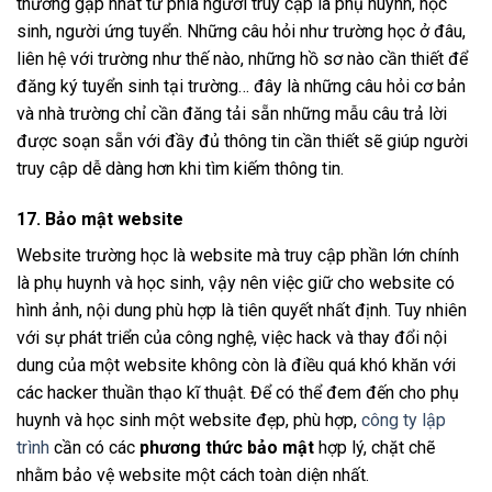
thường gặp nhất từ phía người truy cập là phụ huynh, học
sinh, người ứng tuyển. Những câu hỏi như trường học ở đâu,
liên hệ với trường như thế nào, những hồ sơ nào cần thiết để
đăng ký tuyển sinh tại trường… đây là những câu hỏi cơ bản
và nhà trường chỉ cần đăng tải sẵn những mẫu câu trả lời
được soạn sẵn với đầy đủ thông tin cần thiết sẽ giúp người
truy cập dễ dàng hơn khi tìm kiếm thông tin.
17. Bảo mật website
Website trường học là website mà truy cập phần lớn chính
là phụ huynh và học sinh, vậy nên việc giữ cho website có
hình ảnh, nội dung phù hợp là tiên quyết nhất định. Tuy nhiên
với sự phát triển của công nghệ, việc hack và thay đổi nội
dung của một website không còn là điều quá khó khăn với
các hacker thuần thạo kĩ thuật. Để có thể đem đến cho phụ
huynh và học sinh một website đẹp, phù hợp,
công ty lập
trình
cần có các
phương thức bảo mật
hợp lý, chặt chẽ
nhằm bảo vệ website một cách toàn diện nhất.