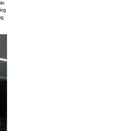
các
ống
ng