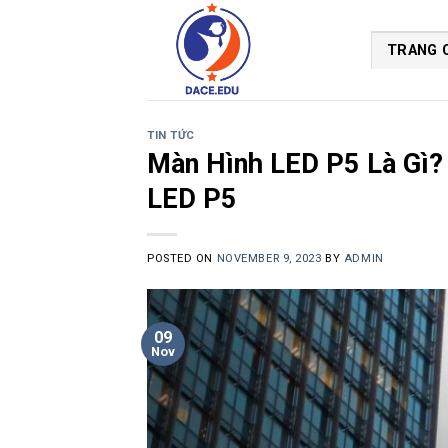
Skip
to
TRANG 
content
TIN TỨC
Màn Hình LED P5 Là Gì?
LED P5
POSTED ON
NOVEMBER 9, 2023
BY
ADMIN
09
Nov