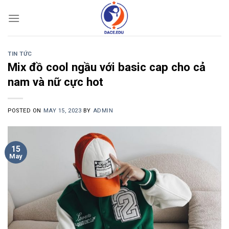
Skip
to
content
TIN TỨC
Mix đồ cool ngầu với basic cap cho cả
nam và nữ cực hot
POSTED ON
MAY 15, 2023
BY
ADMIN
15
May