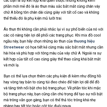
các bạn là sự kết hợp khá quen thuộc nhưng không kém
phần mới mẻ đó là áo thun màu sắc bắt mắt cùng chân váy
chữ A bồng tôn chân dài cùng giày với tất cổ cao và không
thể thiếu đó là phụ kiện mũ lưỡi trai.
Áo thun thì không cần phải nhắc lại vì sự phổ biến của nó với
các cô nàng tiện lợi dễ phối các trang phục. Khi mix đồ cool
ngầu này, bạn hãy chọn những áo thun của
thương hiệu
Streetwear
có họa tiết kẻ cùng màu sắc bắt mắt nhưng cần
hài hòa và phù hợp với tông màu của váy chữ A. Ngoài ra sự
kết hợp của tất cổ cao cùng giày thể thao cũng khá bắt mắt
và mới lạ.
Bạn có thể lựa chọn thêm các phụ kiện đi kèm như đồng hồ
hay vòng tay bản to cùng túi đeo chéo để tiện lợi dễ để đồ
và tăng tính nổi bật cho bộ trang phục. Về phần tóc khi mặc
bộ trang phục này, bạn cũng cần chú trọng để tạo sự nổi bật
mà trông vẫn gọn gàng, bạn có thể thả tóc trông khá nhẹ
nhàng hay tết tóc hoặc cột tóc đuôi ngựa,…