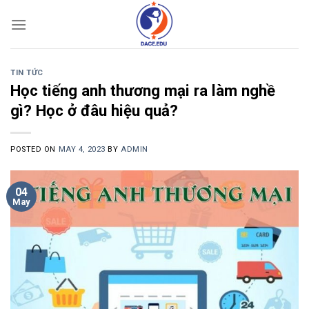
Skip
to
content
TIN TỨC
Học tiếng anh thương mại ra làm nghề
gì? Học ở đâu hiệu quả?
POSTED ON
MAY 4, 2023
BY
ADMIN
04
May