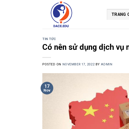
Skip
to
TRANG 
content
TIN TỨC
Có nên sử dụng dịch vụ 
POSTED ON
NOVEMBER 17, 2022
BY
ADMIN
17
Nov