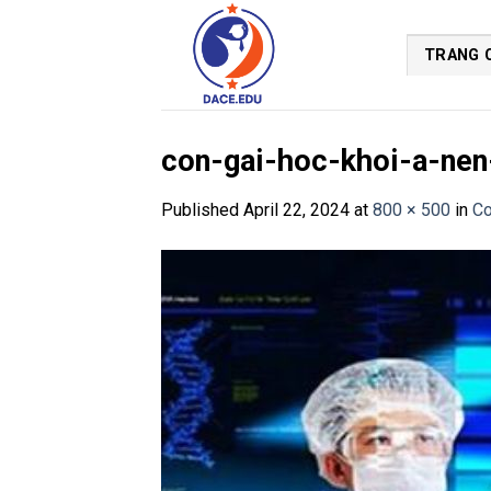
Skip
to
TRANG 
content
con-gai-hoc-khoi-a-nen
Published
April 22, 2024
at
800 × 500
in
Co