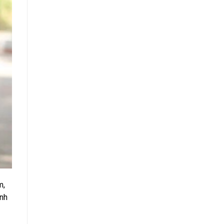
m,
ành