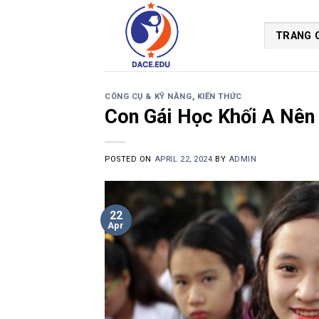
Skip
to
TRANG 
content
CÔNG CỤ & KỸ NĂNG
,
KIẾN THỨC
Con Gái Học Khối A Nên
POSTED ON
APRIL 22, 2024
BY
ADMIN
22
Apr