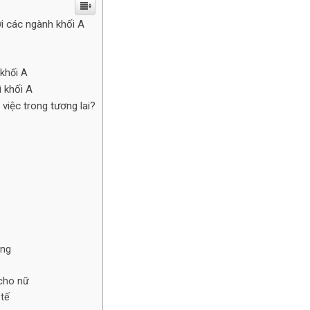
i các ngành khối A
 khối A
 khối A
 việc trong tương lai?
ông
cho nữ
tế