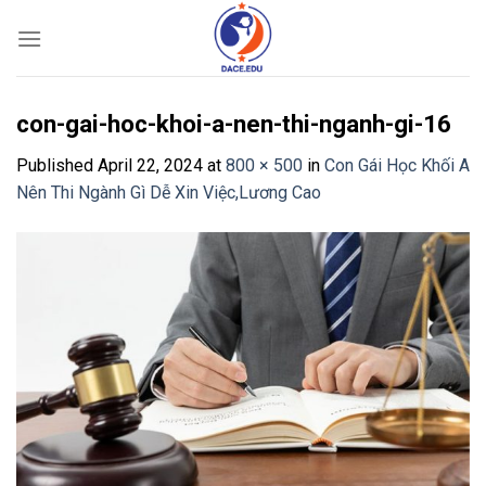
Skip
to
content
con-gai-hoc-khoi-a-nen-thi-nganh-gi-16
Published
April 22, 2024
at
800 × 500
in
Con Gái Học Khối A
Nên Thi Ngành Gì Dễ Xin Việc,Lương Cao