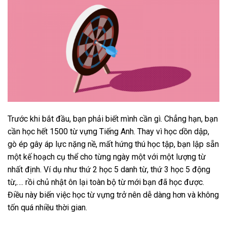
Trước khi bắt đầu, bạn phải biết mình cần gì. Chẳng hạn, bạn
cần học hết 1500 từ vựng Tiếng Anh. Thay vì học dồn dập,
gò ép gây áp lực nặng nề, mất hứng thú học tập, bạn lập sẵn
một kế hoạch cụ thể cho từng ngày một với một lượng từ
nhất định. Ví dụ như thứ 2 học 5 danh từ, thứ 3 học 5 động
từ,…. rồi chủ nhật ôn lại toàn bộ từ mới bạn đã học được.
Điều này biến việc học từ vựng trở nên dễ dàng hơn và không
tốn quá nhiều thời gian.