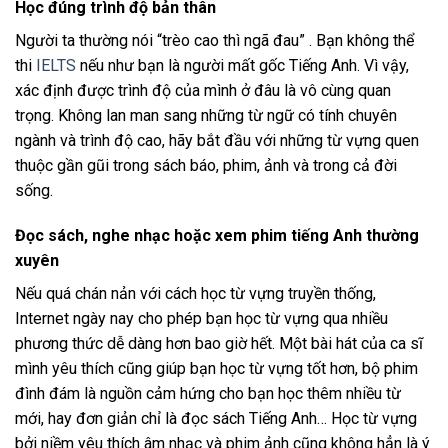
Học đúng trình độ bản thân
Người ta thường nói “trèo cao thì ngã đau” . Bạn không thể
thi
IELTS
nếu như bạn là người mất gốc Tiếng Anh. Vì vậy,
xác định được trình độ của mình ở đâu là vô cùng quan
trọng. Không lan man sang những từ ngữ có tính chuyên
ngành và trình độ cao, hãy bắt đầu với những từ vựng quen
thuộc gần gũi trong sách báo, phim, ảnh và trong cả đời
sống.
Đọc sách, nghe nhạc hoặc xem phim tiếng Anh thường
xuyên
Nếu quá chán nản với cách học từ vựng truyền thống,
Internet ngày nay cho phép bạn học từ vựng qua nhiều
phương thức dễ dàng hơn bao giờ hết. Một bài hát của ca sĩ
mình yêu thích cũng giúp bạn học từ vựng tốt hơn, bộ phim
đình đám là nguồn cảm hứng cho bạn học thêm nhiều từ
mới, hay đơn giản chỉ là đọc sách Tiếng Anh… Học từ vựng
bởi niềm yêu thích âm nhạc và phim ảnh cũng không hẳn là ý