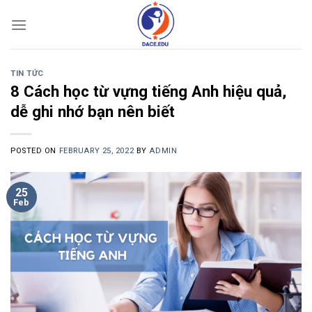
Skip
to
content
TIN TỨC
8 Cách học từ vựng tiếng Anh hiệu quả,
dễ ghi nhớ bạn nên biết
POSTED ON
FEBRUARY 25, 2022
BY
ADMIN
25
Feb