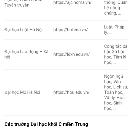
https://ajc.hcma.vn/
thông, Quan
Tuyên truyền
hệ công
chúng, …
Luật, Pháp
Đại học Luật Hà Nội
https://hul.edu.vn/
lý, …
Công tác xã
Đại học Lao động – Xã
hội, Xã hội
https://ldxh.edu.vn/
hội
học, Tâm lý
học, …
Ngôn ngữ
học, Văn
học, Lịch sử,
Đại học Mở Hà Nội
https://hou.edu.vn/
Toán học,
Vật lý, Hóa
học, Sinh
học, …
Các trường Đại học khối C miền Trung