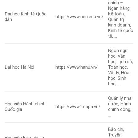
chính –
Ngân hàng,
Đại học Kinh tế Quốc
Kế toán,
https://www.neu.edu.vn/
dân
Quản trị
kinh doanh,
Kinh tế quốc
tế, …
Ngôn ngữ
học, Văn
học, Lịch sử,
Đại học Hà Nội
https://www.hanu.vn/
Toán học,
Vật lý, Hóa
học, Sinh
học, …
Quản lý nhà
Học viện Hành chính
nước, Hành
https://www1.napa.vn/
Quốc gia
chính công,
…
Báo chí,
Truyền
Học viện Báo chí và