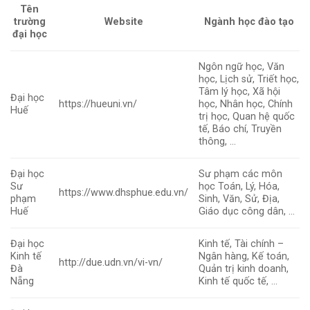
Tên
trường
Website
Ngành học đào tạo
đại học
Ngôn ngữ học, Văn
học, Lịch sử, Triết học,
Tâm lý học, Xã hội
Đại học
https://hueuni.vn/
học, Nhân học, Chính
Huế
trị học, Quan hệ quốc
tế, Báo chí, Truyền
thông, …
Đại học
Sư phạm các môn
Sư
học Toán, Lý, Hóa,
https://www.dhsphue.edu.vn/
phạm
Sinh, Văn, Sử, Địa,
Huế
Giáo dục công dân, …
Đại học
Kinh tế, Tài chính –
Kinh tế
Ngân hàng, Kế toán,
http://due.udn.vn/vi-vn/
Đà
Quản trị kinh doanh,
Nẵng
Kinh tế quốc tế, …