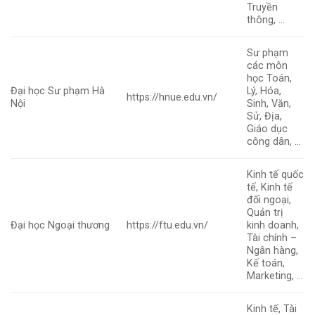
Truyền
thông, …
Sư phạm
các môn
học Toán,
Đại học Sư phạm Hà
Lý, Hóa,
https://hnue.edu.vn/
Nội
Sinh, Văn,
Sử, Địa,
Giáo dục
công dân, …
Kinh tế quốc
tế, Kinh tế
đối ngoại,
Quản trị
Đại học Ngoại thương
https://ftu.edu.vn/
kinh doanh,
Tài chính –
Ngân hàng,
Kế toán,
Marketing, …
Kinh tế, Tài