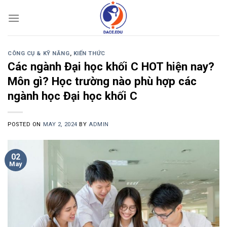
Skip
to
content
CÔNG CỤ & KỸ NĂNG
,
KIẾN THỨC
Các ngành Đại học khối C HOT hiện nay?
Môn gì? Học trường nào phù hợp các
ngành học Đại học khối C
POSTED ON
MAY 2, 2024
BY
ADMIN
02
May