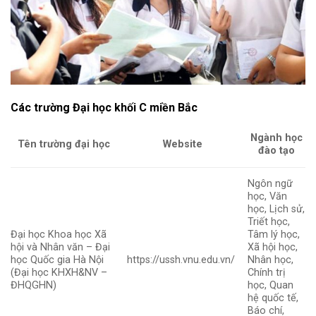
Các trường Đại học khối C miền Bắc
Ngành học
Tên trường đại học
Website
đào tạo
Ngôn ngữ
học, Văn
học, Lịch sử,
Triết học,
Đại học Khoa học Xã
Tâm lý học,
hội và Nhân văn – Đại
Xã hội học,
học Quốc gia Hà Nội
https://ussh.vnu.edu.vn/
Nhân học,
(Đại học KHXH&NV –
Chính trị
ĐHQGHN)
học, Quan
hệ quốc tế,
Báo chí,