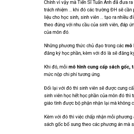
Chính vì vậy mà Tiến Sĩ Tuấn Anh đã đưa ra 
trách nhiệm … khi đó các trường ĐH sẽ cần
liệu cho học sinh, sinh viên … tạo ra nhiều đ
theo đúng với nhu cầu của sinh viên, đáp ứ
của môn đó.
Những phương thức chủ đạo trong các
mô h
đăng ký học phần, kèm với đó là sẽ đăng k
Khi đó, mỗi
mô hình cung cấp sách gốc, tà
mức nộp chi phí tương ứng.
Đổi lại với đó thì sinh viên sẽ được cung cấp
sinh viên học hết học phần của môn đó thì tr
giáo tình được bộ phận nhận lại mà không có
Kèm với đó thì việc chấp nhận mỗi phương án
sách gốc bổ sung theo các phương án mà si