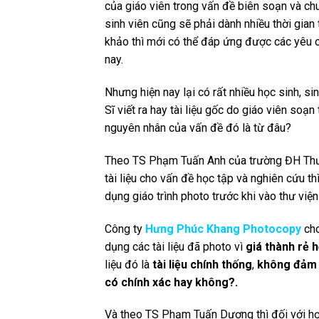
của giáo viên trong vấn đề biên soạn và chuẩ
sinh viên cũng sẽ phải dành nhiều thời gian
khảo thì mới có thể đáp ứng được các yêu 
nay.
Nhưng hiện nay lại có rất nhiều học sinh, sin
Sĩ viết ra hay tài liệu gốc do giáo viên soạ
nguyên nhân của vấn đề đó là từ đâu?
Theo TS Phạm Tuấn Anh của trường ĐH Thươ
tài liệu cho vấn đề học tập và nghiên cứu t
dụng giáo trình photo trước khi vào thư viện
Công ty
Hưng Phúc Khang Photocopy
cho
dụng các tài liệu đã photo vì
giá thành rẻ h
liệu đó là
tài liệu chính thống
,
không đảm b
có chính xác hay không?.
Và theo TS Phạm Tuấn Dương thì đối với học 