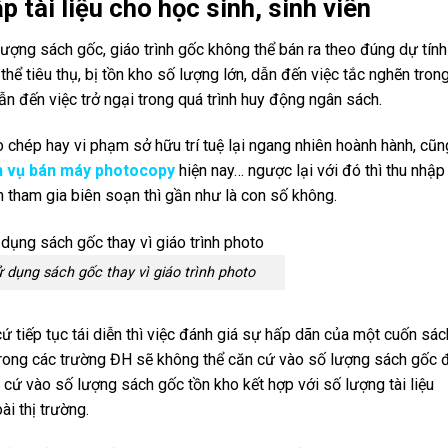
 tài liệu cho học sinh, sinh viên
ượng sách gốc, giáo trình gốc không thể bán ra theo đúng dự tính
ể tiêu thụ, bị tồn kho số lượng lớn, dẫn đến việc tắc nghẽn tron
ẫn đến việc trở ngại trong quá trình huy động ngân sách.
 chép hay vi phạm sở hữu trí tuệ lại ngang nhiên hoành hành, cũn
h vụ bán máy photocopy
hiện nay… ngược lại với đó thì thu nhập
n tham gia biên soạn thì gần như là con số không.
ử dụng sách gốc thay vì giáo trình photo
cứ tiếp tục tái diễn thì việc đánh giá sự hấp dãn của một cuốn sác
rong các trường ĐH sẽ không thể căn cứ vào số lượng sách gốc 
cứ vào số lượng sách gốc tồn kho kết hợp với số lượng tài liệu
ài thị trường.