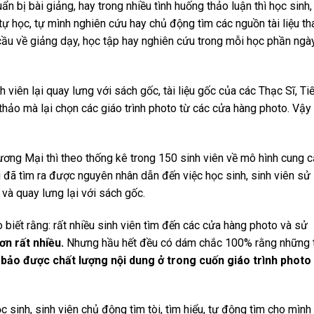
n bị bài giảng, hay trong nhiều tình huống thảo luận thì học sinh,
 tự học, tự mình nghiên cứu hay chủ động tìm các nguồn tài liệu t
cầu về giảng dạy, học tập hay nghiên cứu trong mỗi học phần ngà
h viên lại quay lưng với sách gốc, tài liệu gốc của các Thạc Sĩ, Ti
n thảo mà lại chọn các giáo trình photo từ các cửa hàng photo. Vậy
ng Mại thì theo thống kê trong 150 sinh viên về mô hình cung 
hì đã tìm ra được nguyên nhân dẫn đến việc học sinh, sinh viên sử
 và quay lưng lại với sách gốc.
 biết rằng: rất nhiều sinh viên tìm đến các cửa hàng photo và sử
ơn rất nhiều.
Nhưng hầu hết đều có dám chắc 100% rằng những t
ảo được chất lượng nội dung ở trong cuốn giáo trình photo
sinh, sinh viên chủ động tìm tòi, tìm hiểu, tự động tìm cho mình