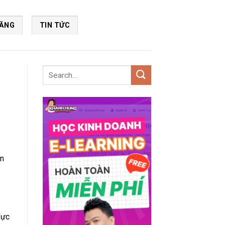
NĂNG
TIN TỨC
ên
lực