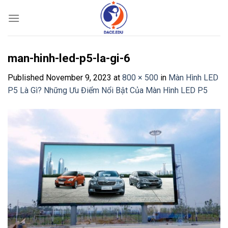
Skip
to
content
man-hinh-led-p5-la-gi-6
Published
November 9, 2023
at
800 × 500
in
Màn Hình LED
P5 Là Gì? Những Ưu Điểm Nổi Bật Của Màn Hình LED P5