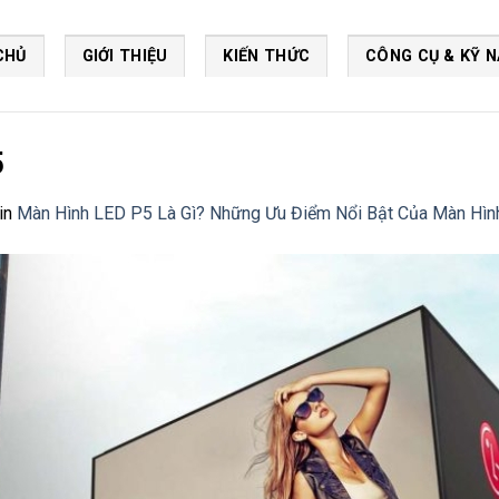
CHỦ
GIỚI THIỆU
KIẾN THỨC
CÔNG CỤ & KỸ 
5
in
Màn Hình LED P5 Là Gì? Những Ưu Điểm Nổi Bật Của Màn Hì