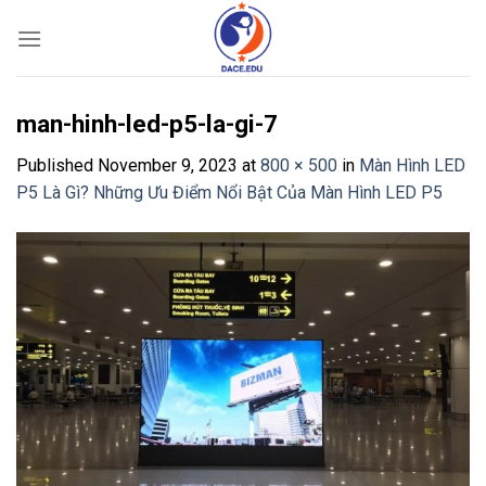
Skip
to
content
man-hinh-led-p5-la-gi-7
Published
November 9, 2023
at
800 × 500
in
Màn Hình LED
P5 Là Gì? Những Ưu Điểm Nổi Bật Của Màn Hình LED P5