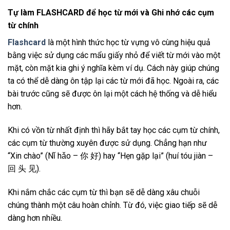
Tự làm FLASHCARD để học từ mới và Ghi nhớ các cụm
từ chính
Flashcard
là một hình thức học từ vựng vô cùng hiệu quả
bằng việc sử dụng các mẩu giấy nhỏ để viết từ mới vào một
mặt, còn mặt kia ghi ý nghĩa kèm ví dụ. Cách này giúp chúng
ta có thể dễ dàng ôn tập lại các từ mới đã học. Ngoài ra, các
bài trước cũng sẽ được ôn lại một cách hệ thống và dễ hiểu
hơn.
Khi có vồn từ nhất định thì hãy bắt tay học các cụm từ chính,
các cụm từ thường xuyên được sử dụng. Chẳng hạn như
“Xin chào” (Nǐ hǎo – 你 好) hay “Hẹn gặp lại” (huí tóu jiàn –
回 头 见).
Khi nắm chắc các cụm từ thì bạn sẽ dễ dàng xâu chuỗi
chúng thành một câu hoàn chỉnh. Từ đó, việc giao tiếp sẽ dễ
dàng hơn nhiều.