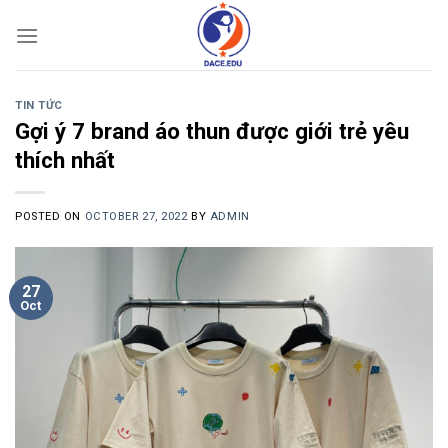
Skip
to
content
TIN TỨC
Gợi ý 7 brand áo thun được giới trẻ yêu
thích nhất
POSTED ON
OCTOBER 27, 2022
BY
ADMIN
27
Oct