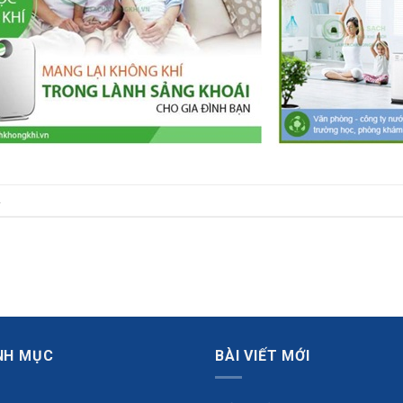
.
NH MỤC
BÀI VIẾT MỚI