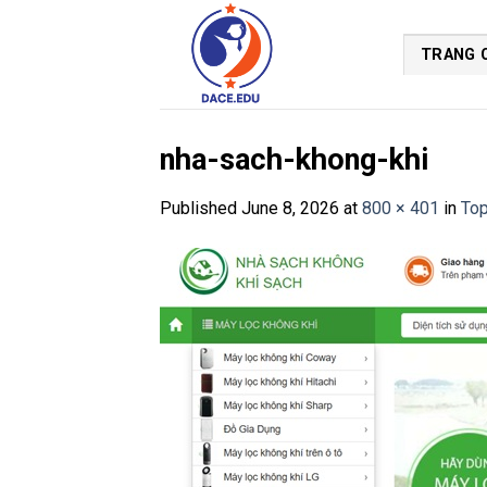
Skip
to
TRANG 
content
nha-sach-khong-khi
Published
June 8, 2026
at
800 × 401
in
Top