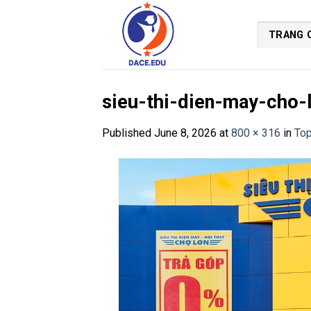
Skip
to
TRANG 
content
sieu-thi-dien-may-cho-
Published
June 8, 2026
at
800 × 316
in
Top