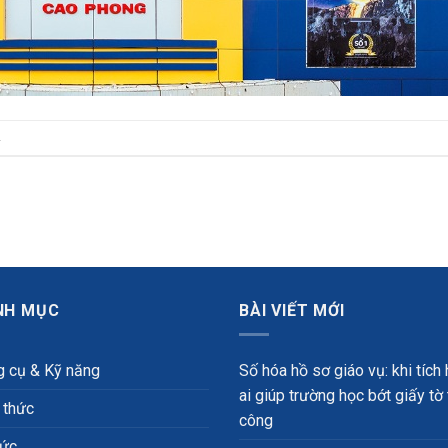
.
NH MỤC
BÀI VIẾT MỚI
 cụ & Kỹ năng
Số hóa hồ sơ giáo vụ: khi tích
ai giúp trường học bớt giấy tờ
 thức
công
tức