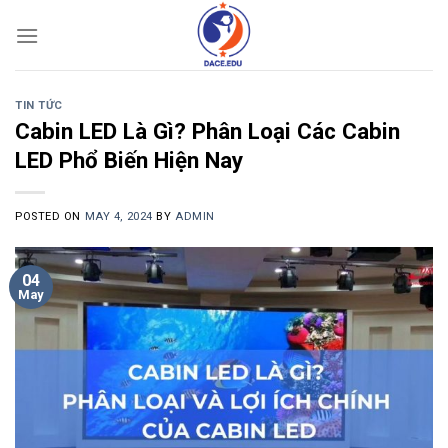
Skip
to
content
TIN TỨC
Cabin LED Là Gì? Phân Loại Các Cabin
LED Phổ Biến Hiện Nay
POSTED ON
MAY 4, 2024
BY
ADMIN
04
May