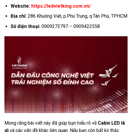
Website:
https://ledvietking.com.vn/
Địa chỉ:
286 Khuông Việt, p.Phú Trung, q.Tân Phú, TPHCM
Số điện thoại:
0909273797 – 0909422558
Mong rằng bài viết này đã giúp bạn hiểu rõ về
Cabin LED là
gì
và các vấn đề khác liên quan. Nếu bạn còn bất kỳ thắc