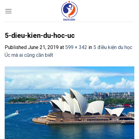
Skip
to
content
5-dieu-kien-du-hoc-uc
Published
June 21, 2019
at
599 × 342
in
5 điều kiện du học
Úc mà ai cũng cần biết