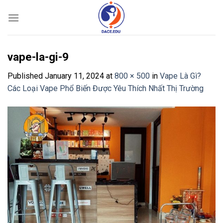
Skip
to
content
vape-la-gi-9
Published
January 11, 2024
at
800 × 500
in
Vape Là Gì?
Các Loại Vape Phổ Biến Được Yêu Thích Nhất Thị Trường