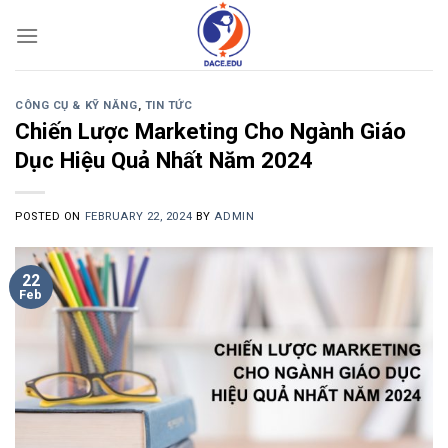
Skip
to
content
CÔNG CỤ & KỸ NĂNG
,
TIN TỨC
Chiến Lược Marketing Cho Ngành Giáo
Dục Hiệu Quả Nhất Năm 2024
POSTED ON
FEBRUARY 22, 2024
BY
ADMIN
22
Feb