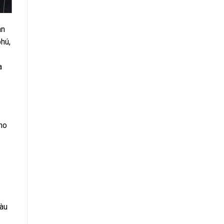
an
hú,
a
ho
màu