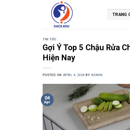
Skip
to
TRANG 
content
TIN TỨC
Gợi Ý Top 5 Chậu Rửa C
Hiện Nay
POSTED ON
APRIL 4, 2024
BY
ADMIN
04
Apr