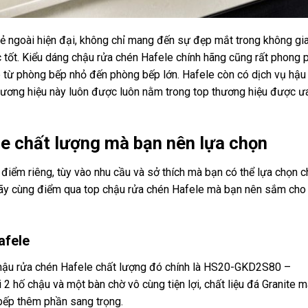
ẻ ngoài hiện đại, không chỉ mang đến sự đẹp mắt trong không gi
tốt. Kiểu dáng chậu rửa chén Hafele chính hãng cũng rất phong p
 từ phòng bếp nhỏ đến phòng bếp lớn. Hafele còn có dịch vụ hậu
 thương hiệu này luôn được luôn nằm trong top thương hiệu được ư
le chất lượng mà bạn nên lựa chọn
iểm riêng, tùy vào nhu cầu và sở thích mà bạn có thể lựa chọn c
hãy cùng điểm qua top chậu rửa chén Hafele mà bạn nên sắm cho
afele
chậu rửa chén Hafele chất lượng đó chính là HS20-GKD2S80 –
2 hố chậu và một bàn chờ vô cùng tiện lợi, chất liệu đá Granite 
bếp thêm phần sang trọng.