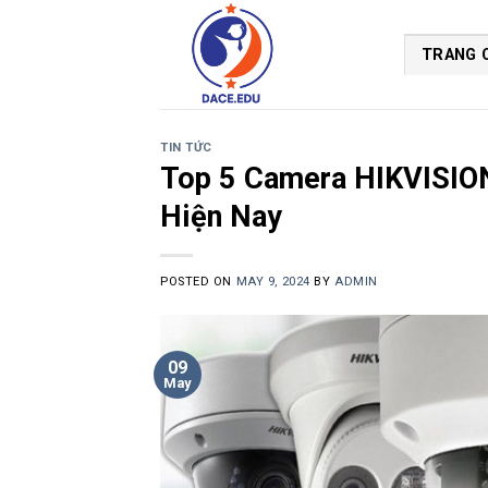
Skip
to
TRANG 
content
TIN TỨC
Top 5 Camera HIKVISIO
Hiện Nay
POSTED ON
MAY 9, 2024
BY
ADMIN
09
May