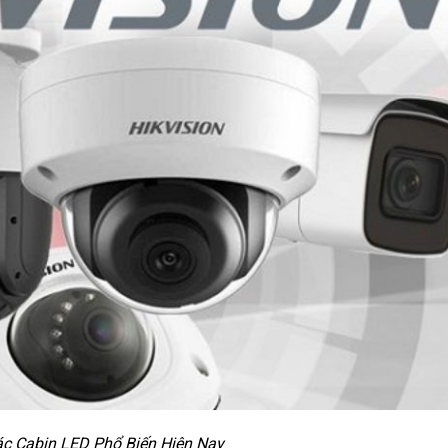
ác Cabin LED Phổ Biến Hiện Nay