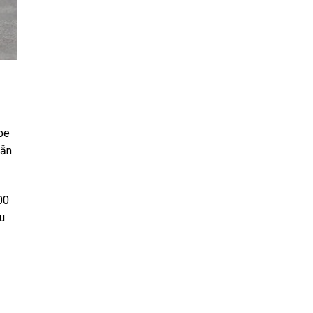
be
vẫn
00
u