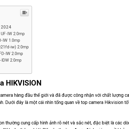
t 2024
21UF-IW 2.0mp
D-IW 1.0mp
Q21fd-iw) 2.0mp
FD-IW 2.0mp
2-IDW 2.0mp
ra HIKVISION
camera hàng đầu thế giới và đã được công nhận với chất lượng c
. Dưới đây là một cái nhìn tổng quan về top camera Hikvision tố
on thường cung cấp hình ảnh rõ nét và sắc nét, đặc biệt là các d