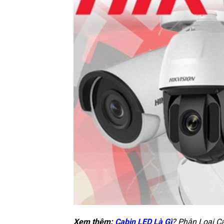
Xem thêm:
Cabin LED Là Gì
? Phân Loại C