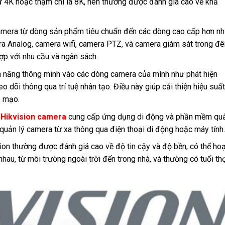
ư 4K hoặc thậm chí là 8K, nên thường được đánh giá cao về khả
amera từ dòng sản phẩm tiêu chuẩn đến các dòng cao cấp hơn n
ra Analog, camera wifi, camera PTZ, và camera giám sát trong đ
ợp với nhu cầu và ngân sách.
nh năng thông minh vào các dòng camera của mình như phát hiện
 dõi thông qua trí tuệ nhân tạo. Điều này giúp cải thiện hiệu suất
ả mạo.
:
Hikvision camera
cung cấp ứng dụng di động và phần mềm qu
uản lý camera từ xa thông qua điện thoại di động hoặc máy tính.
ion thường được đánh giá cao về độ tin cậy và độ bền, có thể hoạ
hau, từ môi trường ngoài trời đến trong nhà, và thường có tuổi th