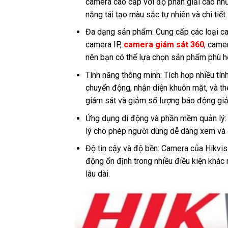
camera cao cấp với độ phân giải cao nh
năng tái tạo màu sắc tự nhiên và chi tiết.
Đa dạng sản phẩm: Cung cấp các loại c
camera IP,
camera giám sát 360
, came
nên bạn có thể lựa chọn sản phẩm phù h
Tính năng thông minh: Tích hợp nhiều tí
chuyển động, nhận diện khuôn mặt, và theo
giám sát và giảm số lượng báo động gi
Ứng dụng di động và phần mềm quản lý
lý cho phép người dùng dễ dàng xem và q
Độ tin cậy và độ bền: Camera của Hikvis
động ổn định trong nhiều điều kiện khác n
lâu dài.