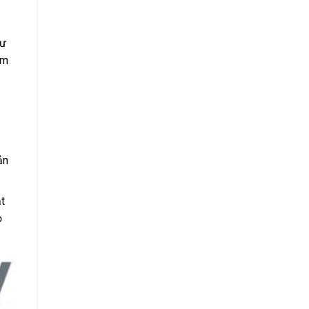
hư
êm
ản
t
ọ