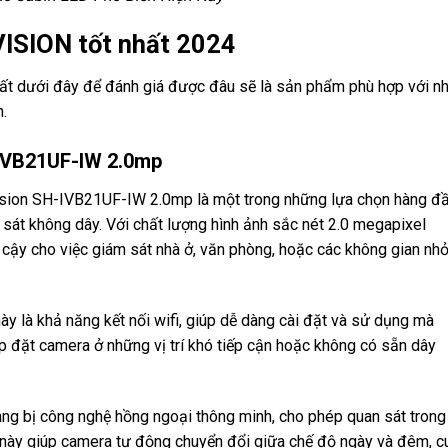
ISION tốt nhất 2024
hất dưới đây để đánh giá được đâu sẽ là sản phẩm phù hợp với n
h.
-IVB21UF-IW 2.0mp
vision SH-IVB21UF-IW 2.0mp là một trong những lựa chọn hàng đ
sát không dây. Với chất lượng hình ảnh sắc nét 2.0 megapixel
 cậy cho việc giám sát nhà ở, văn phòng, hoặc các không gian nh
y là khả năng kết nối wifi, giúp dễ dàng cài đặt và sử dụng mà
p đặt camera ở những vị trí khó tiếp cận hoặc không có sẵn dây
g bị công nghệ hồng ngoại thông minh, cho phép quan sát trong
ệ này giúp camera tự động chuyển đổi giữa chế độ ngày và đêm, c