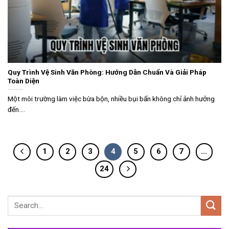
Quy Trình Vệ Sinh Văn Phòng: Hướng Dẫn Chuẩn Và Giải Pháp
Toàn Diện
Một môi trường làm việc bừa bộn, nhiều bụi bẩn không chỉ ảnh hưởng
đến....
1
2
3
4
5
6
7
…
24