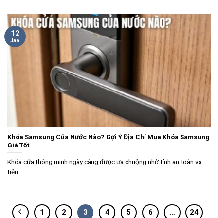
12
Jan
Khóa Samsung Của Nước Nào? Gợi Ý Địa Chỉ Mua Khóa Samsung
Giá Tốt
Khóa cửa thông minh ngày càng được ưa chuộng nhờ tính an toàn và
tiện....
1
2
3
4
5
6
…
24