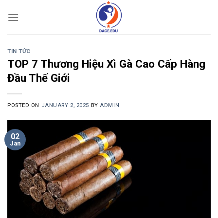
Skip
to
content
TIN TỨC
TOP 7 Thương Hiệu Xì Gà Cao Cấp Hàng
Đầu Thế Giới
POSTED ON
JANUARY 2, 2025
BY
ADMIN
02
Jan