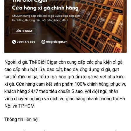
Ngoài xì gà, Thế Giới Cigar còn cung cấp các phụ kiện xì gà
cao cấp như bật lửa, dao cắt, bao da, ống đựng xì gà, gạt
tàn, tủ điện xì gà, tẩu xì gà, hộp giữ ẩm xì gà và set phụ kiện
xì gà. Cửa hàng cam kết sản phẩm 100% chính hãng, phục vụ
khách hàng 24/7 theo tiêu chuẩn 5 sao, với đội ngũ nhân
viên chuyên nghiệp và dịch vụ giao hàng nhanh chóng tại Hà
Nội và TP.HCM.
Thông tin liên hệ: