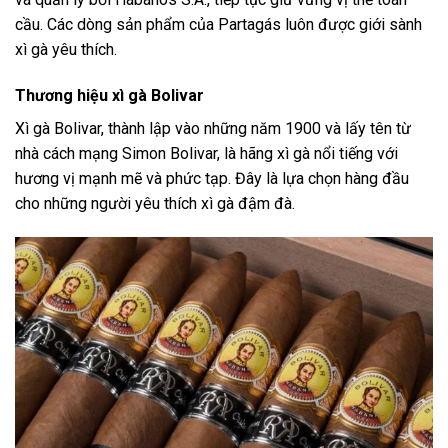
cầu. Các dòng sản phẩm của Partagás luôn được giới sành
xì gà yêu thích.
Thương hiệu xì gà Bolivar
Xì gà Bolivar, thành lập vào những năm 1900 và lấy tên từ
nhà cách mạng Simon Bolivar, là hãng xì gà nổi tiếng với
hương vị mạnh mẽ và phức tạp. Đây là lựa chọn hàng đầu
cho những người yêu thích xì gà đậm đà.