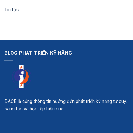
Tin tức
BLOG PHÁT TRIỂN KỸ NĂNG
DACE là cổng thông tin hướng đến phát triển kỹ năng tư duy,
sáng tạo và học tập hiệu quả.