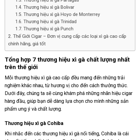
Thương hiệu xì gà Partagás
Thương hiệu xì gà Bolivar
Thương hiệu xì gà Hoyo de Monterrey
Thương hiệu xì gà Trinidad
Thương hiệu xì gà Punch
Thế Giới Cigar – Đơn vị cung cấp các loại xì gà cao cấp
chính hãng, giá tốt
Tổng hợp 7 thương hiệu xì gà chất lượng nhất
trên thế giới
Mỗi thương hiệu xì gà cao cấp đều mang đến những trải
nghiệm khác nhau, từ hương vị cho đến cách thưởng thức.
Dưới đây, chúng ta sẽ cùng khám phá những nhãn hiệu cigar
hàng đầu, giúp bạn dễ dàng lựa chọn cho mình những sản
phẩm ưng ý và chất lượng.
Thương hiệu xì gà Cohiba
Khi nhắc đến các thương hiệu xì gà nổi tiếng, Cohiba là cái