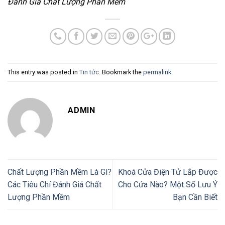
Đánh Giá Chất Lượng Phần Mềm
This entry was posted in
Tin tức
. Bookmark the
permalink
.
ADMIN
Chất Lượng Phần Mềm Là Gì?
Khoá Cửa Điện Tử Lắp Được
Các Tiêu Chí Đánh Giá Chất
Cho Cửa Nào? Một Số Lưu Ý
Lượng Phần Mềm
Bạn Cần Biết