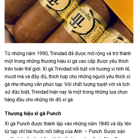
Từ những năm 1990, Trinidad đã được mở rộng và trở thành
một trong những thương hiệu xì gà cao cấp được yêu thích
trên toàn thế giới. Xì gà Trinidad nổi bật với hương vị tinh tế,
mượt mà và đầy đủ, thích hợp cho những người yêu thích xì
gà nhẹ nhưng vẫn phức tạp. Với chất lượng tuyệt vời và lịch
sử đặc biệt, Trinidad hiện nay là một trong những lựa chọn
hàng đầu cho những tín đồ xì gà.
Thương hiệu xì gà Punch
Xì gà Punch được thành lập vào những năm 1840 và lấy tên
từ tạp chí hài hước nổi tiếng của Anh – Punch. Được sản