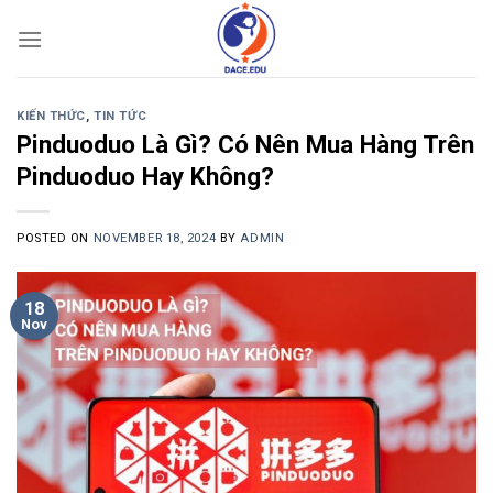
Skip
to
content
KIẾN THỨC
,
TIN TỨC
Pinduoduo Là Gì? Có Nên Mua Hàng Trên
Pinduoduo Hay Không?
POSTED ON
NOVEMBER 18, 2024
BY
ADMIN
18
Nov