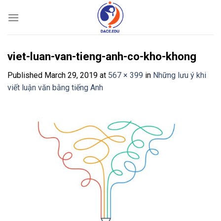
Skip
to
content
viet-luan-van-tieng-anh-co-kho-khong
Published
March 29, 2019
at
567 × 399
in
Những lưu ý khi
viết luận văn bằng tiếng Anh