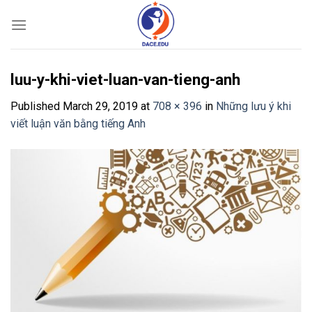
Skip
to
content
luu-y-khi-viet-luan-van-tieng-anh
Published
March 29, 2019
at
708 × 396
in
Những lưu ý khi
viết luận văn bằng tiếng Anh