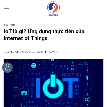
Skip
to
content
TIN TỨC
IoT là gì? Ứng dụng thực tiễn của
Internet of Things
POSTED ON
AUGUST 27, 2021
BY
ADMIN
27
Aug