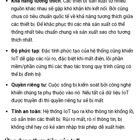
Khả năng tương thích:
Các thiết bị sản xuất từ nhiều
nguồn khác nhau sẽ gặp khó khăn khi kết nối. Bởi cũng
chưa có tiêu chuẩn quốc tế về khả năng tương thích giữa
các thiết bị. Để khắc phục thì các nhà sản xuất có thể
thống nhất tiêu chuẩn chung và sản xuất sao cho tương
thích nhất.
Độ phức tạp:
Đặc tính phức tạo của hệ thống cũng khiến
IoT dễ gặp các rủi ro, đặc biệt khi mất điện, lỗi phần
mềm/phần cứng thì các thao tác trong quy trình cũng có
thể bị đình trệ.
Quyền riêng tư:
Cuộc sống bị kiểm soát bởi công nghệ
khiến chúng ta phụ thuộc vào nó. Nếu tất cả dữ liệu IoT
được truyền đi thì quyền riêng tư sẽ bị mất.
Tính an toàn:
Hệ thống IoT tạo ra kho thông tin khổng lồ,
có sẵn trên các thiết bị. Rủi ro mất, rò rỉ thông tin, bị
khống chế hay có kẻ xâm nhập trái phép dễ xuất hiện.