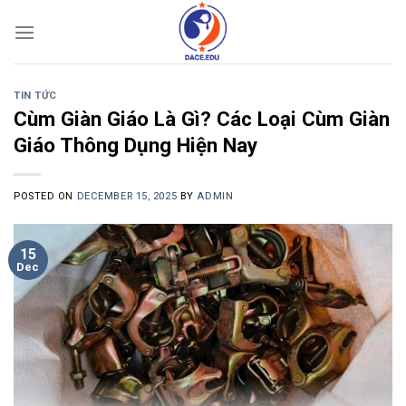
Skip
to
content
TIN TỨC
Cùm Giàn Giáo Là Gì? Các Loại Cùm Giàn
Giáo Thông Dụng Hiện Nay
POSTED ON
DECEMBER 15, 2025
BY
ADMIN
15
Dec