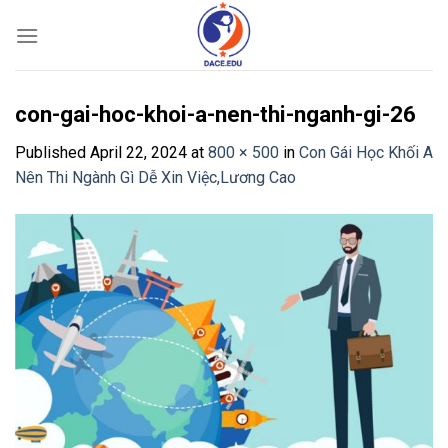
Skip
to
content
con-gai-hoc-khoi-a-nen-thi-nganh-gi-26
Published
April 22, 2024
at
800 × 500
in
Con Gái Học Khối A
Nên Thi Ngành Gì Dễ Xin Việc,Lương Cao