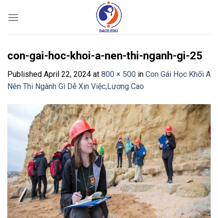
Skip
to
content
con-gai-hoc-khoi-a-nen-thi-nganh-gi-25
Published
April 22, 2024
at
800 × 500
in
Con Gái Học Khối A
Nên Thi Ngành Gì Dễ Xin Việc,Lương Cao