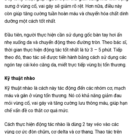
sưng ở vùng cổ, vai gáy sẽ giảm rõ rệt. Hơn nữa, điều này
còn giúp tăng cường tuần hoàn máu và chuyển hóa chất dinh
dưỡng một cách tốt nhất.
Đầu tiên, người thực hiện cần sử dụng gốc bàn tay hơi ấn
nhẹ xuống da và chuyển động theo đường tròn. Theo bác sĩ,
thời gian thực hiện động tác tốt nhất là từ 3 – 5 phút. Tiếp
theo đó, thao tác sẽ được tiến hành bằng cách sử dụng các
ngón tay cái kéo căng da, miết trực tiếp vùng bị tổn thương.
Kỹ thuật nhào
Kỹ thuật nhào là cách này tác động đến các nhóm cơ, mạch
máu và gân ở vùng tổn thương. Nó có khả năng giảm đau
mỏi vùng cổ, vai gáy và tăng cường lưu thông máu, giúp hạn
chế vấn đề co thắt cơ quá mức.
Cách thực hiện động tác nhào là dùng 2 tay véo vào các
vùng cơ ức đòn chũm, cơ delta và cơ thang. Thao tác trên