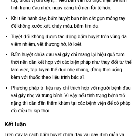
tủy, thoát vị đĩa đệm,… Nếu bạn vẫn cố thực hiện sẽ làm
tình trạng đau nhức ngày càng trở nên tồi tệ hơn.
Khi tiến hành day, bấm huyệt bạn nên cắt gọn móng tay
để không xước xát, chảy máu, bầm tím da.
Tuyệt đối không được tác động bấm huyệt trên vùng da
viêm nhiễm, vết thương hở, lở loét.
Bấm huyệt chữa đau vai gáy chỉ mang lại hiệu quả tạm
thời nên cần kết hợp với các biện pháp như thay đổi tư thế
làm việc, tập luyện thể dục nhẹ nhàng, đồng thời uống
kèm với thuốc theo liệu trình bác sĩ.
Phương pháp trị liệu này chỉ thích hợp với người bệnh đau
vai gáy nhẹ và trung bình. Vì vậy nếu tình trạng bệnh trở
nặng thì cần đến thăm khám tại các bệnh viện để có pháp
đồ điều trị kịp thời.
Kết luận
Trên đây là cách bấm huyệt chữa đau vai gáy đơn giản và