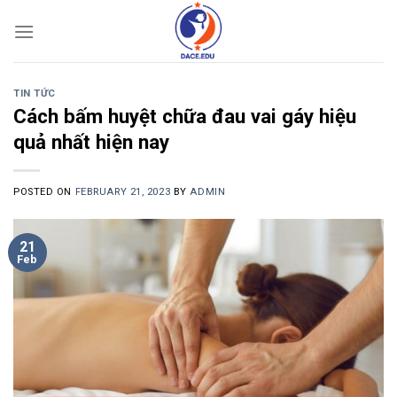
Skip
to
content
TIN TỨC
Cách bấm huyệt chữa đau vai gáy hiệu
quả nhất hiện nay
POSTED ON
FEBRUARY 21, 2023
BY
ADMIN
21
Feb